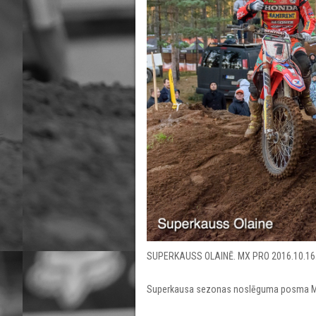
SUPERKAUSS OLAINĒ. MX PRO 2016.10.16
Superkausa sezonas noslēguma posma MX