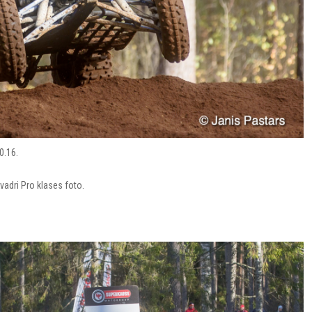
.16.
dri Pro klases foto.