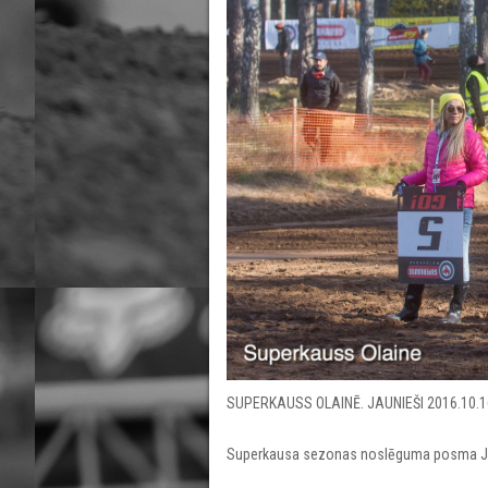
SUPERKAUSS OLAINĒ. JAUNIEŠI 2016.10.1
Superkausa sezonas noslēguma posma Ja