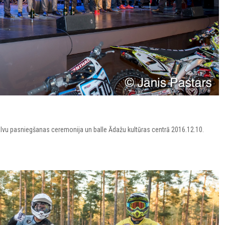
vu pasniegšanas ceremonija un balle Ādažu kultūras centrā 2016.12.10.