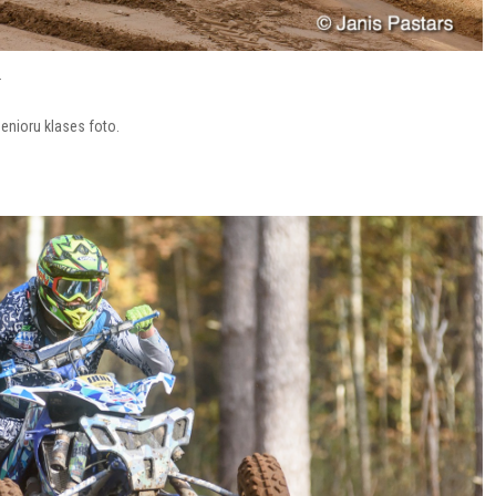
.
nioru klases foto.