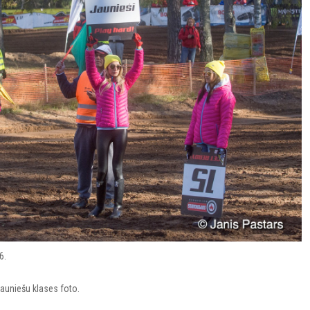
6.
uniešu klases foto.