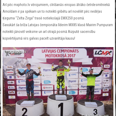
Arī pēc mxphoto.lv vērojumiem, cīnīšanās eiropas ātrāko četrdesmitniekā
Arnoldam ir pa spēkam un to noteikti gribētu arī novēlēt pēc nedēļas
Ķeguma “Zelta Zirga” trasē notiekošajā EMX250 posmā.
Savukārt ša brīža Latvijas čempionāta līderim MX85 klasē Mairim Pumpuram
noteikti jānovēl veiksme un arī otrajā posmā Aizputē sacensību
kopvērtējumā virs galvas pacelt uzvarētāja kausu!