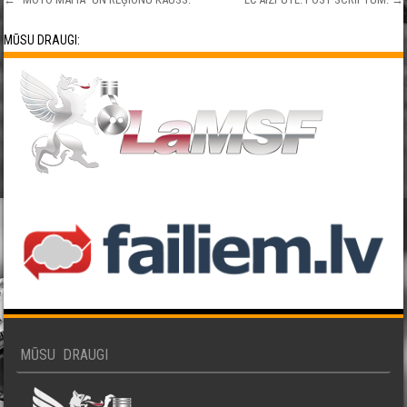
Post navigation
MŪSU DRAUGI:
MŪSU DRAUGI