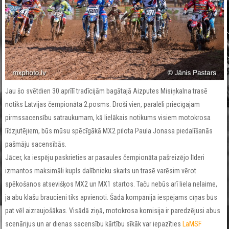
Jau šo svētdien 30.aprīlī tradīcijām bagātajā Aizputes Misiņkalna trasē
notiks Latvijas čempionāta 2.posms. Droši vien, paralēli priecīgajam
pirmssacensību satraukumam, kā lielākais notikums visiem motokrosa
līdzjutējiem, būs mūsu spēcīgākā MX2 pilota Paula Jonasa piedalīšanās
pašmāju sacensībās.
Jācer, ka iespēju paskrieties ar pasaules čempionāta pašreizējo līderi
izmantos maksimāli kupls dalībnieku skaits un trasē varēsim vērot
spēkošanos atsevišķos MX2 un MX1 startos. Taču nebūs arī liela nelaime,
ja abu klašu braucieni tiks apvienoti. Šādā kompānijā iespējams cīņas būs
pat vēl aizraujošākas. Visādā ziņā, motokrosa komisija ir paredzējusi abus
scenārijus un ar dienas sacensību kārtību sīkāk var iepazīties
LaMSF