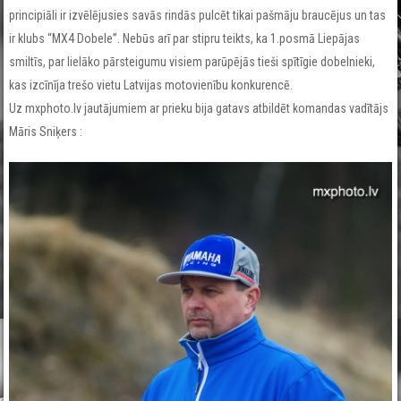
principiāli ir izvēlējusies savās rindās pulcēt tikai pašmāju braucējus un tas
ir klubs “MX4 Dobele”. Nebūs arī par stipru teikts, ka 1.posmā Liepājas
smiltīs, par lielāko pārsteigumu visiem parūpējās tieši spītīgie dobelnieki,
kas izcīnīja trešo vietu Latvijas motovienību konkurencē.
Uz mxphoto.lv jautājumiem ar prieku bija gatavs atbildēt komandas vadītājs
Māris Sniķers :