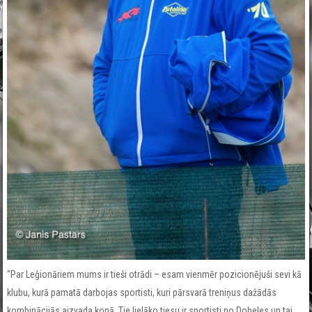
“Par Leģionāriem mums ir tieši otrādi – esam vienmēr pozicionējuši sevi kā
klubu, kurā pamatā darbojas sportisti, kuri pārsvarā treniņus dažādās
kombinācijās aizvada kopā. Tie lielāko tiesu ir sportisti no Dobeles un tai