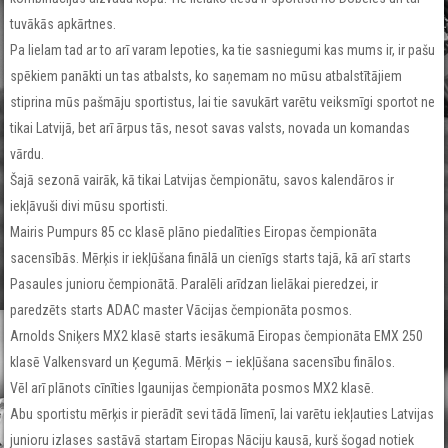
tuvākās apkārtnes.
Pa lielam tad ar to arī varam lepoties, ka tie sasniegumi kas mums ir, ir pašu
spēkiem panākti un tas atbalsts, ko saņemam no mūsu atbalstītājiem
stiprina mūs pašmāju sportistus, lai tie savukārt varētu veiksmīgi sportot ne
tikai Latvijā, bet arī ārpus tās, nesot savas valsts, novada un komandas
vārdu.
Šajā sezonā vairāk, kā tikai Latvijas čempionātu, savos kalendāros ir
iekļāvuši divi mūsu sportisti.
Mairis Pumpurs 85 cc klasē plāno piedalīties Eiropas čempionāta
sacensībās. Mērķis ir iekļūšana finālā un cienīgs starts tajā, kā arī starts
Pasaules junioru čempionātā. Paralēli arīdzan lielākai pieredzei, ir
paredzēts starts ADAC master Vācijas čempionāta posmos.
Arnolds Sniķers MX2 klasē starts iesākumā Eiropas čempionāta EMX 250
klasē Valkensvard un Ķegumā. Mērķis – iekļūšana sacensību finālos.
Vēl arī plānots cīnīties Igaunijas čempionāta posmos MX2 klasē.
Abu sportistu mērķis ir pierādīt sevi tādā līmenī, lai varētu iekļauties Latvijas
junioru izlases sastāvā startam Eiropas Nāciju kausā, kurš šogad notiek