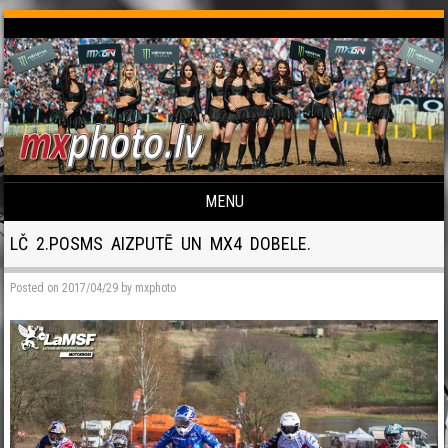
MENU
Skip to content
LČ 2.POSMS AIZPUTĒ UN MX4 DOBELE.
Posted on
2017/04/29
by
mxphoto