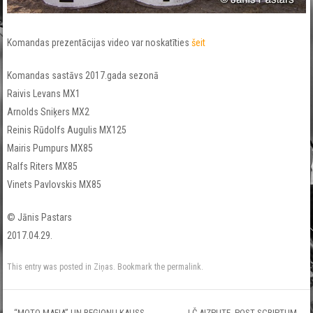
Komandas prezentācijas video var noskatīties
šeit
Komandas sastāvs 2017.gada sezonā
Raivis Levans MX1
Arnolds Sniķers MX2
Reinis Rūdolfs Augulis MX125
Mairis Pumpurs MX85
Ralfs Riters MX85
Vinets Pavlovskis MX85
© Jānis Pastars
2017.04.29.
This entry was posted in
Ziņas
. Bookmark the
permalink
.
←
“MOTO MAFIA” UN REĢIONU KAUSS.
LČ AIZPUTE. POST SCRIPTUM.
→