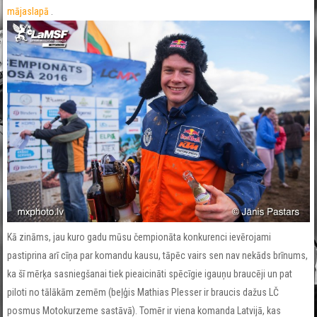
mājaslapā
.
Kā zināms, jau kuro gadu mūsu čempionāta konkurenci ievērojami
pastiprina arī cīņa par komandu kausu, tāpēc vairs sen nav nekāds brīnums,
ka šī mērķa sasniegšanai tiek pieaicināti spēcīgie igauņu braucēji un pat
piloti no tālākām zemēm (beļģis Mathias Plesser ir braucis dažus LČ
posmus Motokurzeme sastāvā). Tomēr ir viena komanda Latvijā, kas