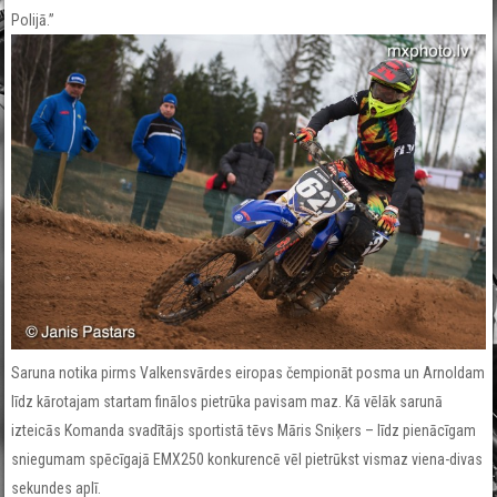
Polijā.”
Saruna notika pirms Valkensvārdes eiropas čempionāt posma un Arnoldam
līdz kārotajam startam finālos pietrūka pavisam maz. Kā vēlāk sarunā
izteicās Komanda svadītājs sportistā tēvs Māris Sniķers – līdz pienācīgam
sniegumam spēcīgajā EMX250 konkurencē vēl pietrūkst vismaz viena-divas
sekundes aplī.