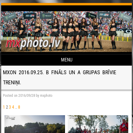
MENU
Skip to content
MXON 2016.09.25. B FINĀLS UN A GRUPAS BRĪVIE
TRENIŅI.
Posted on
2016/09/28
by
mxphoto
1
2
3
4
…
8