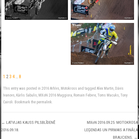
1
2
3
4
…
8
This entry was posted in
2016 Arhīvs
,
Motokross
and tagged
Alex Martin
,
Dāvis
Ivanovs
,
Kārlis Sabulis
,
MXoN 2016 Maggiora
,
Romain Febvre
,
Toms Macuks
,
Tony
Cairoli
. Bookmark the
permalink
.
←
LATVIJAS KAUSS PILSBLĪDENĒ
MXoN 2016.09.25. MOTOKROSA
2016.09.18.
LEĢENDAS UN PIRMAIS A FINĀLA
Post navigation
BRAUCIENS.
→