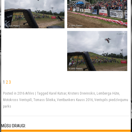
1
2
3
Posted in
2016 Arhīvs
|
Tagged
Karel Kutsar
,
Kristers Drevinskis
,
Lemberga Hūte
,
Motokross Ventspilī
,
Tomass Šileika
,
Ventbunkers Kauss 2016
,
Ventspils piedzīvojumu
parks
MŪSU DRAUGI: