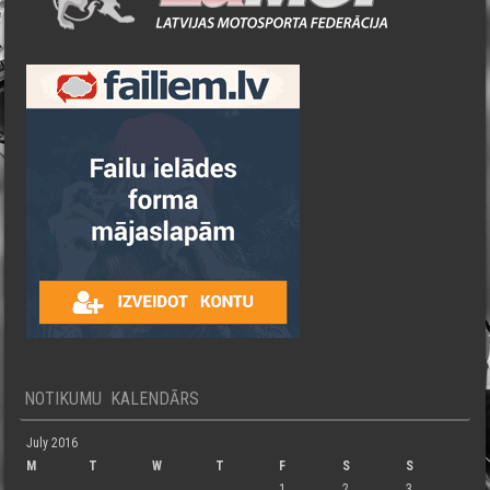
NOTIKUMU KALENDĀRS
July 2016
M
T
W
T
F
S
S
1
2
3